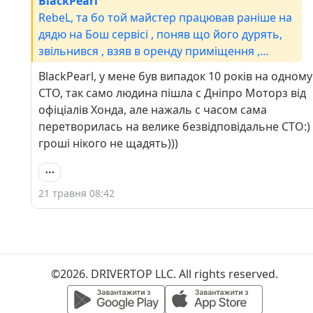
BlackPearl
RebeL, та бо той майстер працював раніше на
дядю на Бош сервісі , поняв що його дурять,
звільнився , взяв в оренду приміщення ,
закупив обладнання і працює сам на себе , я
BlackPearl, у мене був випадок 10 років на одному
теж знаю, можу крутити але вважаю що кожен
СТО, так само людина пішла с Дніпро Моторз від
має займатись тим що вміє найкраще , мені
офіціалів Хонда, але нажаль с часом сама
легше заплатити, раніше крутив , лазив , а
перетворилась на велике безвідповідальне СТО:)
зараз вже хочеться відпочити після роботи,
гроші нікого не щадять)))
колись безвилазно сидів в гаражі )
21 травня 08:42
©2026. DRIVERTOP LLC. All rights reserved.