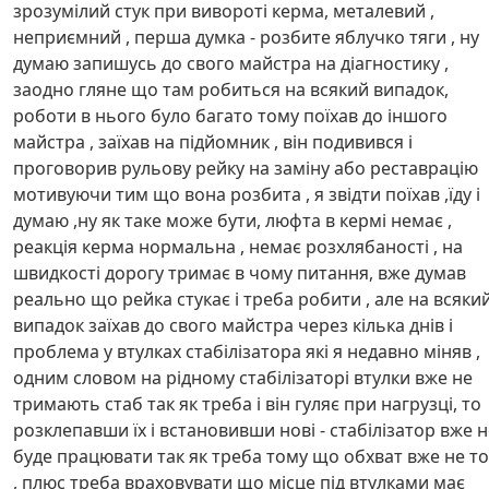
зрозумілий стук при вивороті керма, металевий ,
неприємний , перша думка - розбите яблучко тяги , ну
думаю запишусь до свого майстра на діагностику ,
заодно гляне що там робиться на всякий випадок,
роботи в нього було багато тому поїхав до іншого
майстра , заїхав на підйомник , він подивився і
проговорив рульову рейку на заміну або реставрацію
мотивуючи тим що вона розбита , я звідти поїхав ,їду і
думаю ,ну як таке може бути, люфта в кермі немає ,
реакція керма нормальна , немає розхлябаності , на
швидкості дорогу тримає в чому питання, вже думав
реально що рейка стукає і треба робити , але на всяки
випадок заїхав до свого майстра через кілька днів і
проблема у втулках стабілізатора які я недавно міняв ,
одним словом на рідному стабілізаторі втулки вже не
тримають стаб так як треба і він гуляє при нагрузці, то
розклепавши їх і встановивши нові - стабілізатор вже н
буде працювати так як треба тому що обхват вже не т
, плюс треба враховувати що місце під втулками має