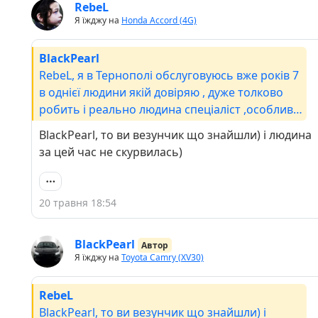
RebeL
Я їжджу на
Honda Accord (4G)
BlackPearl
RebeL, я в Тернополі обслуговуюсь вже років 7
в однієї людини якій довіряю , дуже толково
робить і реально людина спеціаліст ,особливо
по моторах.
BlackPearl, то ви везунчик що знайшли) і людина
за цей час не скурвилась)
20 травня 18:54
BlackPearl
Автор
Я їжджу на
Toyota Camry (XV30)
RebeL
BlackPearl, то ви везунчик що знайшли) і