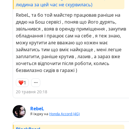
людина за цей час не скурвилась)
RebeL, та бо той майстер працював раніше на
дядю на Бош сервісі , поняв що його дурять,
звільнився , взяв в оренду приміщення , закупив
обладнання і працює сам на себе , я теж знаю,
можу крутити але вважаю що кожен має
займатись тим що вміє найкраще , мені легше
заплатити, раніше крутив , лазив , а зараз вже
хочеться відпочити після роботи, колись
безвилазно сидів в гаражі )
1
20 травня 20:18
RebeL
Я їжджу на
Honda Accord (4G)