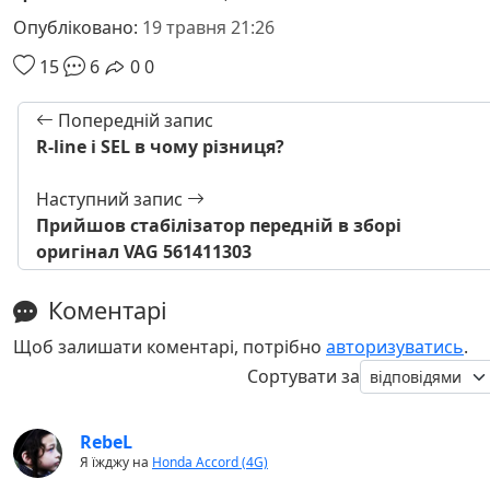
Опубліковано:
19 травня 21:26
15
6
0
0
Попередній запис
R-line і SEL в чому різниця?
Наступний запис
Прийшов стабілізатор передній в зборі
оригінал VAG 561411303
Коментарі
Щоб залишати коментарі, потрібно
авторизуватись
.
Сортувати за
RebeL
Я їжджу на
Honda Accord (4G)