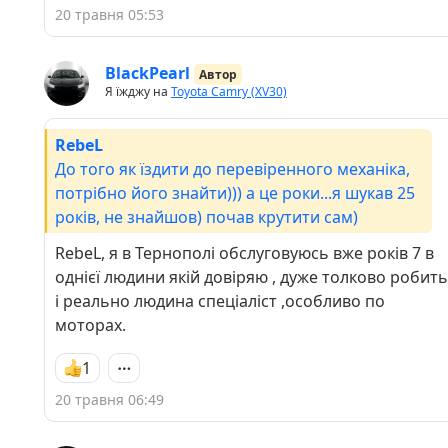
20 травня 05:53
BlackPearl
Автор
Я їжджу на
Toyota Camry (XV30)
RebeL
До того як їздити до перевіренного механіка,
потрібно його знайти))) а це роки...я шукав 25
років, не знайшов) почав крутити сам)
RebeL, я в Тернополі обслуговуюсь вже років 7 в
однієї людини якій довіряю , дуже толково робить
і реально людина спеціаліст ,особливо по
моторах.
1
20 травня 06:49