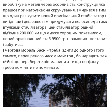
виробітку на металі через особливість конструкції яка
працює при нагрузках на скручування, змирився з тим
що один раз купити новий оригінальний стабілізатор 
вигідніше і дешевше ніж придумувати велосипед з тим
втулками стабілізатора ,цей стабілізатор рідний
від'їздив 200.000 км що є дуже хорошим показником,
новий оригінальний стаб 9500 грн - замовив , постави
і забутись.
І чергова мораль басні - треба їздити до одного і того
самого, перевіреного часом майстра , бо нарадять так
х*йні що переберете пів-машини а те що по-факту
треба поміняти не поміняєте.