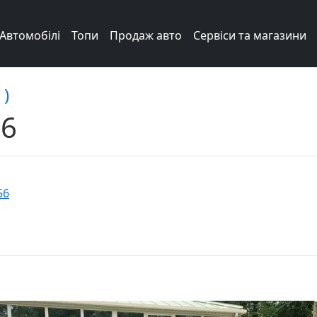
Автомобілі
Топи
Продаж авто
Сервіси та магазини
 )
26
56