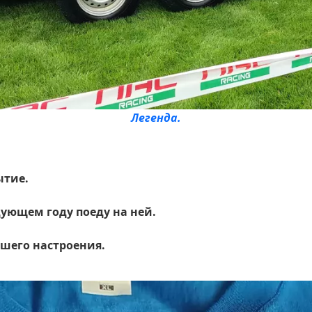
Легенда.
ытие.
дующем году поеду на ней.
ошего настроения.