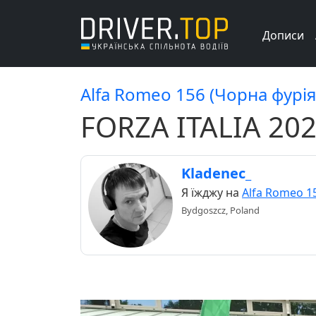
Дописи
Alfa Romeo 156 (Чорна фурія
FORZA ITALIA 20
Kladenec_
Я їжджу на
Alfa Romeo 1
Bydgoszcz, Poland