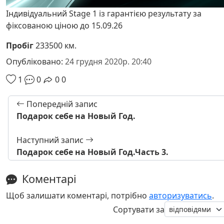
Індивідуальний Stage 1 із гарантією результату за
фіксованою ціною до 15.09.26
Пробіг
233500 км.
Опубліковано:
24 грудня 2020р. 20:40
1
0
0
0
Попередній запис
Подарок себе на Новый Год.
Наступний запис
Подарок себе на Новый Год.Часть 3.
Коментарі
Щоб залишати коментарі, потрібно
авторизуватись
.
Сортувати за