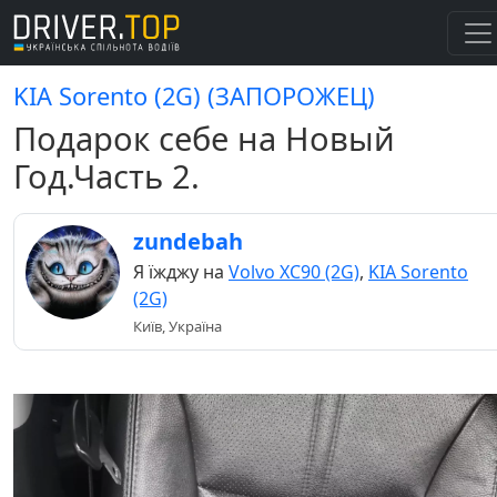
KIA Sorento (2G) (ЗАПОРОЖЕЦ)
Подарок себе на Новый
Год.Часть 2.
zundebah
Я їжджу на
Volvo XC90 (2G)
,
KIA Sorento
(2G)
Київ, Україна