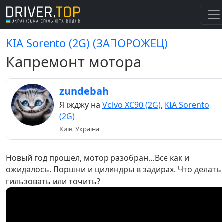
KIA Sorento (2G) (ЗАПОРОЖЕЦ)
Капремонт мотора
zundebah
Я їжджу на
Volvo XC90 (2G)
,
KIA Sorento
(2G)
Київ, Україна
Новый год прошел, мотор разобран…Все как и
ожидалось. Поршни и цилиндры в задирах. Что делать
гильзовать или точить?