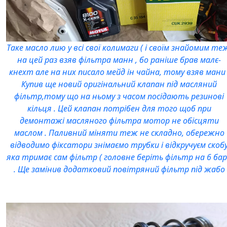
Таке масло лию у всі свої колимаги ( і своїм знайомим те
на цей раз взяв фільтра манн , бо раніше брав малє-
кнехт але на них писало мейд ін чайна, тому взяв мани 
Купив ще новий оригінальний клапан під масляний
фільтр,тому що на ньому з часом посідають резинові
кільця . Цей клапан потрібен для того щоб при
демонтажі масляного фільтра мотор не обісцяти
маслом . Паливний міняти теж не складно, обережно
відводимо фіксатори знімаємо трубки і відкручуєм скоб
яка тримає сам фільтр ( головне беріть фільтр на 6 бар
. Ще замінив додатковий повітряний фільтр під жабо