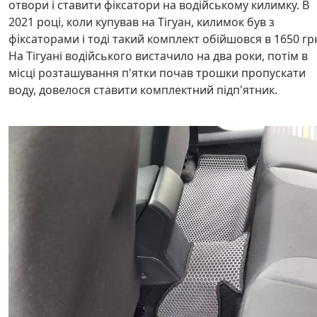
отвори і ставити фіксатори на водійському килимку. В
2021 році, коли купував на Тігуан, килимок був з
фіксаторами і тоді такий комплект обійшовся в 1650 гр
На Тігуані водійського вистачило на два роки, потім в
місці розташування п'ятки почав трошки пропускати
воду, довелося ставити комплектний підп'ятник.