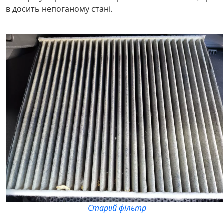
в досить непоганому стані.
Старий фільтр