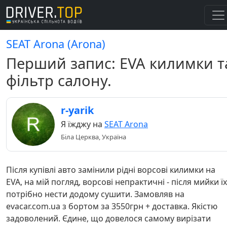
SEAT Arona (Arona)
Перший запис: EVA килимки т
фільтр салону.
r-yarik
Я їжджу на
SEAT Arona
Біла Церква, Україна
Після купівлі авто замінили рідні ворсові килимки на
EVA, на мій погляд, ворсові непрактичні - після мийки їх
потрібно нести додому сушити. Замовляв на
evacar.com.ua з бортом за 3550грн + доставка. Якістю
задоволений. Єдине, що довелося самому вирізати