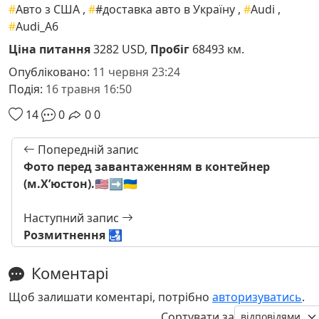
#
Авто з США
,
#
#доставка авто в Україну
,
#
Audi
,
#
Audi_A6
Ціна питання
3282 USD,
Пробіг
68493 км.
Опубліковано:
11 червня 23:24
Подія:
16 травня 16:50
14
0
0
0
Попередній запис
Фото перед завантаженням в контейнер
(м.Хʼюстон).🇺🇸➡️🇺🇦
Наступний запис
Розмитнення 🛃
Коментарі
Щоб залишати коментарі, потрібно
авторизуватись
.
Сортувати за