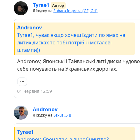
Tyrae1
Автор
Я їжджу на
Subaru Impreza (GE, GH)
Andronov
Tyrae1, чувак якщо хочеш їздити по ямах на
литих дисках то тобі потрібні металеві
штампи))
Andronov, Японські і Тайванські литі диски чудово
себе почувають на Українських дорогах.
01 червня 12:59
Andronov
Я їжджу на
Lexus IS II
Tyrae1
Andronov, бренд так, а виробництво?