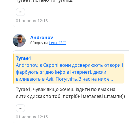
Tyrae1, погано ти гуглиш.
звісно за свій кошт гарний варіант. Я собі такі і
розглядав першочергово.
01 червня 12:13
Andronov
Я їжджу на
Lexus IS II
Tyrae1
Andronov, в Європі вони досверлюють отвори і
фарбують згідно інфо в інтернеті, диски
виливають в Азії. Погугліть.В нас на них є
нарікання в плані життя крихкості на ямах, але
Tyrae1, чувак якщо хочеш їздити по ямах на
звісно за свій кошт гарний варіант. Я собі такі і
литих дисках то тобі потрібні металеві штампи))
розглядав першочергово.
01 червня 12:15