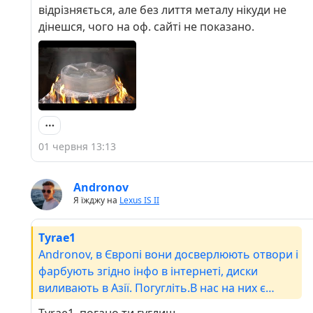
і фінального свердління отворів під потрібну
відрізняється, але без лиття металу нікуди не
розболтовку (PCD) — відбувається
дінешся, чого на оф. сайті не показано.
безпосередньо на фабриці в Польщі.Чому
«Japan»? Така назва — це чистий маркетинг.
Бренд створювався з прицілом на любителів
японського стилю, дріфту та стенсу,
пропонуючи естетику культових і дуже
дорогих оригінальних брендів (на кшталт RAYS,
Work чи Enkei) за доступнішою ціною.Тож хоча
01 червня 13:13
за духом і дизайном вони орієнтовані на
японську культуру, за походженням це
повністю європейський продукт, що
Andronov
Я їжджу на
Lexus IS II
виготовляється за стандартами якості ЄС.
Tyrae1
Andronov, в Європі вони досверлюють отвори і
фарбують згідно інфо в інтернеті, диски
виливають в Азії. Погугліть.В нас на них є
нарікання в плані життя крихкості на ямах, але