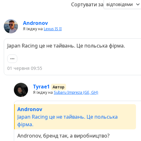
Сортувати за
Andronov
Я їжджу на
Lexus IS II
Japan Racing це не тайвань. Це польська фірма.
01 червня 09:55
Tyrae1
Автор
Я їжджу на
Subaru Impreza (GE, GH)
Andronov
Japan Racing це не тайвань. Це польська
фірма.
Andronov, бренд так, а виробництво?