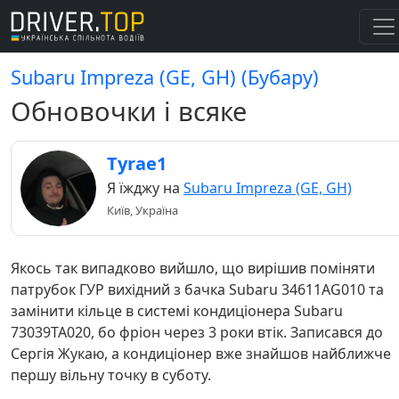
Subaru Impreza (GE, GH) (Бубару)
Обновочки і всяке
Tyrae1
Я їжджу на
Subaru Impreza (GE, GH)
Київ, Україна
Якось так випадково вийшло, що вирішив поміняти
патрубок ГУР вихідний з бачка Subaru 34611AG010 та
замінити кільце в системі кондиціонера Subaru
73039TA020, бо фріон через 3 роки втік. Записався до
Сергія Жукаю, а кондиціонер вже знайшов найближче
першу вільну точку в суботу.