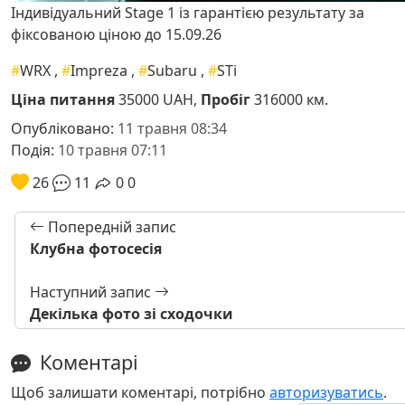
Індивідуальний Stage 1 із гарантією результату за
фіксованою ціною до 15.09.26
#
WRX
,
#
Impreza
,
#
Subaru
,
#
STi
Ціна питання
35000 UAH,
Пробіг
316000 км.
Опубліковано:
11 травня 08:34
Подія:
10 травня 07:11
26
11
0
0
Попередній запис
Клубна фотосесія
Наступний запис
Декілька фото зі сходочки
Коментарі
Щоб залишати коментарі, потрібно
авторизуватись
.