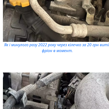
Як і минулого разу 2022 року через кілечко за 20 грн виті
фріон в момент.