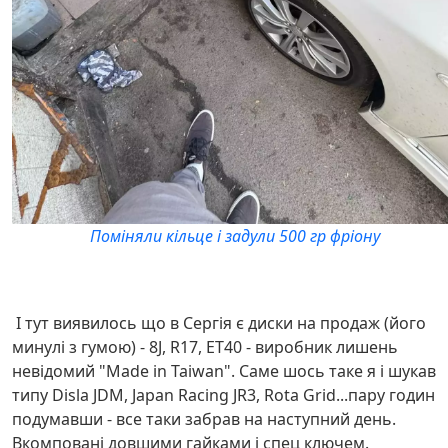
Поміняли кільце і задули 500 гр фріону
І тут виявилось що в Сергія є диски на продаж (його
минулі з гумою) - 8J, R17, ET40 - виробник лишень
невідомий "Made in Taiwan". Саме шось таке я і шукав
типу Disla JDM, Japan Racing JR3, Rota Grid...пару годин
подумавши - все таки забрав на наступний день.
Вкомповані довшими гайками і спец ключем.