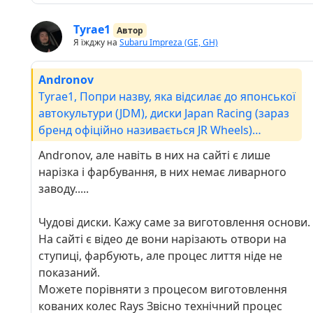
Tyrae1
Автор
Я їжджу на
Subaru Impreza (GE, GH)
Andronov
Tyrae1, Попри назву, яка відсилає до японської
автокультури (JDM), диски Japan Racing (зараз
бренд офіційно називається JR Wheels)
розробляються та виготовляються в
Andronov, але навіть в них на сайті є лише
Польщі.Компанія була заснована у 2007 році, а
нарізка і фарбування, в них немає ливарного
її головна штаб-квартира та сучасний
заводу.....
виробничий комплекс розташовані в
польському місті Тшебелух (Trzebiełuch).Ось
Чудові диски. Кажу саме за виготовлення основи.
кілька ключових фактів про їхнє
На сайті є відео де вони нарізають отвори на
виробництво:Повний цикл на місці: Весь
ступиці, фарбують, але процес лиття ніде не
процес — від концепту, дизайну та лиття
показаний.
(включаючи використання технології Flow
Можете порівняти з процесом виготовлення
Forming для полегшених серій) до фарбування
кованих колес Rays
Звісно технічний процес