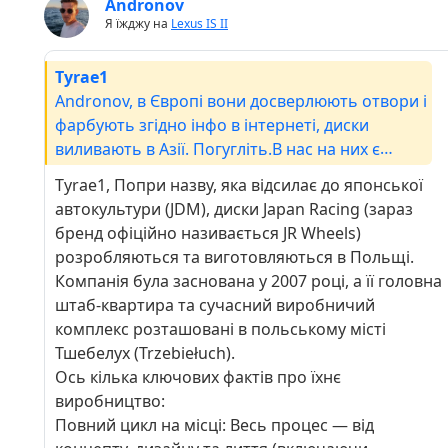
Andronov
Я їжджу на
Lexus IS II
Tyrae1
Andronov, в Європі вони досверлюють отвори і
фарбують згідно інфо в інтернеті, диски
виливають в Азії. Погугліть.В нас на них є
нарікання в плані життя крихкості на ямах, але
Tyrae1, Попри назву, яка відсилає до японської
звісно за свій кошт гарний варіант. Я собі такі і
автокультури (JDM), диски Japan Racing (зараз
розглядав першочергово.
бренд офіційно називається JR Wheels)
розробляються та виготовляються в Польщі.
Компанія була заснована у 2007 році, а її головна
штаб-квартира та сучасний виробничий
комплекс розташовані в польському місті
Тшебелух (Trzebiełuch).
Ось кілька ключових фактів про їхнє
виробництво:
Повний цикл на місці: Весь процес — від