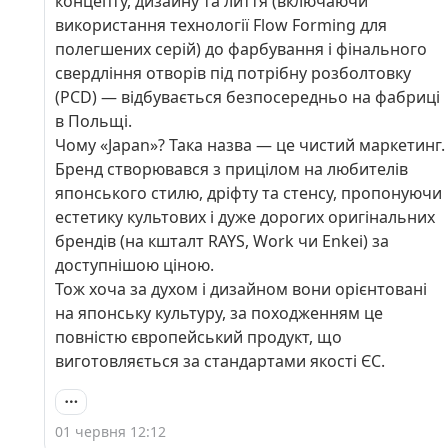
концепту, дизайну та лиття (включаючи
використання технології Flow Forming для
полегшених серій) до фарбування і фінального
свердління отворів під потрібну розболтовку
(PCD) — відбувається безпосередньо на фабриці
в Польщі.
Чому «Japan»? Така назва — це чистий маркетинг.
Бренд створювався з прицілом на любителів
японського стилю, дріфту та стенсу, пропонуючи
естетику культових і дуже дорогих оригінальних
брендів (на кшталт RAYS, Work чи Enkei) за
доступнішою ціною.
Тож хоча за духом і дизайном вони орієнтовані
на японську культуру, за походженням це
повністю європейський продукт, що
виготовляється за стандартами якості ЄС.
01 червня 12:12