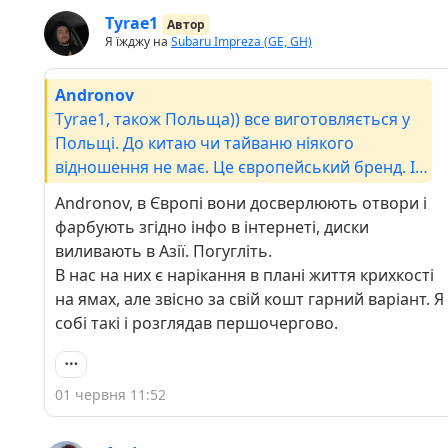
Tyrae1
Автор
Я їжджу на
Subaru Impreza (GE, GH)
Andronov
Tyrae1, також Польща)) все виготовляється у
Польщі. До китаю чи тайваню ніякого
відношення не має. Це європейський бренд. І
найпопулярніший зараз у європі. Хороша
Andronov, в Європі вони досверлюють отвори і
якість за розумну ціну.
фарбують згідно інфо в інтернеті, диски
виливають в Азії. Погугліть.
В нас на них є нарікання в плані життя крихкості
на ямах, але звісно за свій кошт гарний варіант. Я
собі такі і розглядав першочергово.
01 червня 11:52