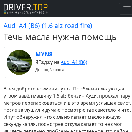
Audi A4 (B6) (1.6 alz road fire)
Течь масла нужна помощь
MYN8
Я їжджу на
Audi A4 (B6)
Дніпро, Україна
Всем доброго времени суток. Проблема следующая
утром завёл машину 1.6 alz бензин Ауди, проехал пару
метров перепарковаться и в это время услышал свист,
после заглушил и думаю посмотрю где свистело и что.
И тут обнаружил что сильно капает масло каждую
секунду капля, посмотрев откуда капает то не смог
увидеть детально проблему единственное что район