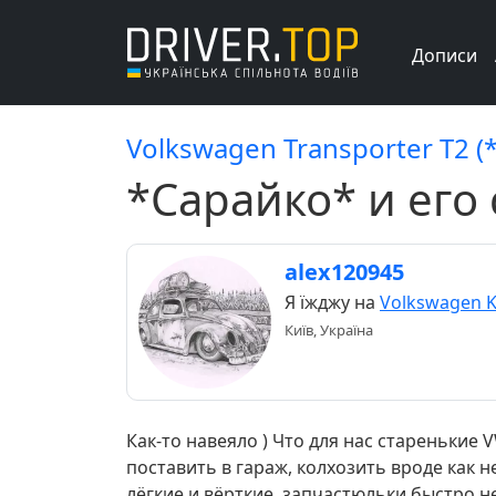
Дописи
Volkswagen Transporter T2 (
*Cарайко* и его
alex120945
Я їжджу на
Volkswagen K
Київ, Україна
Как-то навеяло ) Что для нас старенькие
поставить в гараж, колхозить вроде как н
лёгкие и вёрткие, запчастюльки быстро н