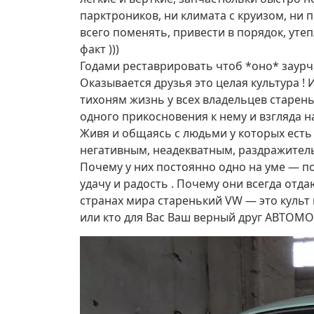
парктроников, ни климата с круизом, ни 
всего поменять, привести в порядок, утепл
факт )))
Годами реставрировать чтоб *оно* заурча
Оказывается друзья это целая культура 
тихоням жизнь у всех владельцев старен
одного прикосновения к нему и взгляда н
Живя и общаясь с людьми у которых есть 
негативным, неадекватным, раздражител
Почему у них постоянно одно на уме — по
удачу и радость . Почему они всегда отда
странах мира старенький VW — это культ 
или кто для Вас Ваш верный друг АВТОМ