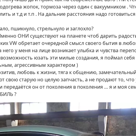
подогрева жопок, тормоза через один с вакуумником . 
ить и т.д и т.п . На дальние расстояния надо готовиться
ло, пшикнуло, стрельнуло и заглохло?
! Именно ОНИ существуют на планете чтоб дарить радост
ьких VW обретает очередной смысл своего бытия в любо
а него у меня на лице возникает улыбка и чувства переп
возможность юзать эти милые создания, я поймал себя н
ьным, агрессивным характером )
зитив, любовь к жизни, тяга к общению, замечательный
ют свою старую но целую запчасть, а не продают то, что
и передаётся он от поколения в поколения … я и моя сем
ОБИЛЬ ?