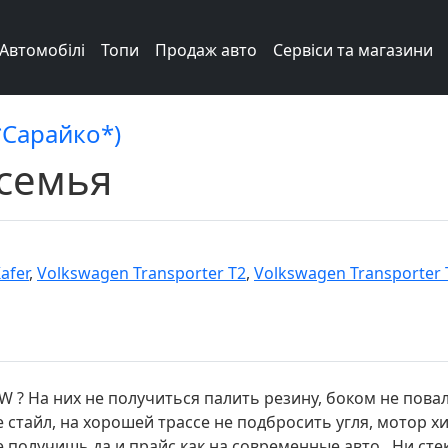
Автомобілі
Топи
Продаж авто
Сервіси та магазини
*Сарайко*)
 семья
afer
,
Volkswagen Transporter T2
,
Volkswagen Transporter 
 VW ? На них не получиться палить резину, боком не пов
е стайл, на хорошей трассе не подбросить угля, мотор х
е получишь да и прайс как на современные авто . Ни сте