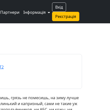
Вхід
Партнери
Інформація
Реєстрація
T2
алишь, грязь не помесишь, на зиму лучше
илинький и капризный, сами не такие уж
клоподъёмников, ни АБС, ни кожы, ни