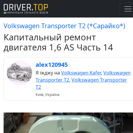
Volkswagen Transporter T2 (*Сарайко*)
Капитальный ремонт
двигателя 1,6 AS Часть 14
alex120945
Я їжджу на
Volkswagen Kafer
,
Volkswagen
Transporter T2
,
Volkswagen Transporter
T2
Київ, Україна