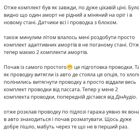
Отже комплект був як завжди, по дуже цікавій ціні. Бул
видно що один аморт не рідний а міняний на оріг і в
новому стані. Датчики всі і проводка з блоком.
також минулим літом влалось мені роздобути просто
комплект адаптивних амортів в не поганому стані. От
тепер маємо 2 комплекти амортів.
Почав із самого простого😁 це підготовка проводки. Т
як проводку витягли із авто де стояла ця опція, то хлоп
полінились витягнути проводку а просто віддали весь
комплект проводки від пассата. Тепер у мене 2
комплекта проводки, попередній дістався від ДінАудіо.
отже розклав проводку по підлозі гаража уявно як вон
в авто знаходиться і почав розматувати. Щось дуже
добре пішло, мабуть через те що не в перший раз.