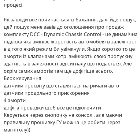
процесі.
Як завжди все починається із бажання, далі йде пошук,
цей пошук мене завів до оголошення про продаж
комплекту DCC - Dynamic Chassis Control - це динамічн
підвіска яка змінює жорсткість автомобіля в залежност
від того який режим Ви увімкнули. Якщо коротко то це
аморти із клапанами котрі змінюють свою пропускну
здатність в залежності від сигналу що подається. Але
окрім самих амортів там ще дофігіще всього.
Блок керування
датчики просвіту що ставляться на ричаги авто
датчики продольного прискорення
4 аморти
дофіга проводки щоб все це підключити
Керується через кнопочку на консолі, але маючи
правильну прошивку ГУ можна це робити через
магнітолу))