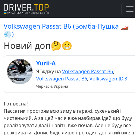
Volkswagen Passat B6 (Бомба-Пушка 🏎️
💨)
Новий доп🤔😁
Yurii-A
Я їжджу на
Volkswagen Passat B6
,
Volkswagen Passat B6
,
Volkswagen ID.3
Черкаси, Україна
І от весна!
Пассатик простояв всю зиму в гаражі, сухенький і
чистенький. А за цей час я вже назбирав ідей що буду
реалізовувати далі і навіть вже почав. Але не буду все
розкривати. Допис буде лише про один доп який вже в