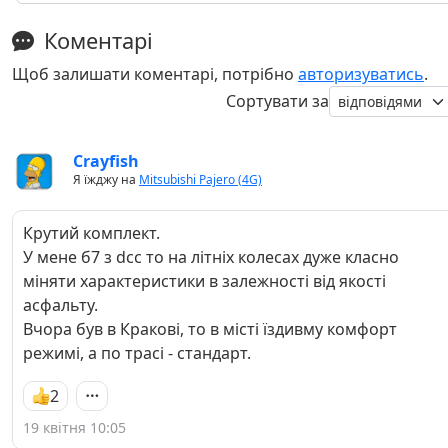
Коментарі
Щоб залишати коментарі, потрібно
авторизуватись
.
Сортувати за
Crayfish
Я їжджу на
Mitsubishi Pajero (4G)
Крутий комплект.
У мене б7 з dcc то на літніх колесах дуже класно
міняти характеристики в залежності від якості
асфальту.
Вчора був в Кракові, то в місті їздивму комфорт
режимі, а по трасі - стандарт.
2
19 квітня 10:05