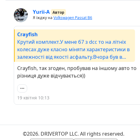
Yurii-A
Автор
Я їжджу на
Volkswagen Passat B6
Crayfish
Крутий комплект.У мене б7 з dcc то на літніх
колесах дуже класно міняти характеристики в
залежності від якості асфальту.Вчора був в
Кракові, то в місті їздивму комфорт режимі, а
Crayfish, так згоден, пробував на іншому авто то
по трасі - стандарт.
різниця дуже відчувається))
19 квітня 10:13
©2026. DRIVERTOP LLC. All rights reserved.