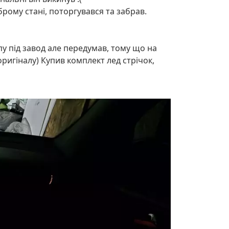
брому стані, поторгувався та забрав.
пу під завод але передумав, тому що на
ригіналу) Купив комплект лед стрічок,