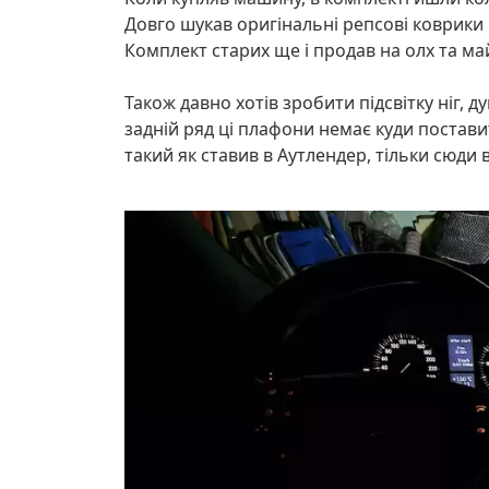
Довго шукав оригінальні репсові коврики 
Комплект старих ще і продав на олх та ма
Також давно хотів зробити підсвітку ніг, 
задній ряд ці плафони немає куди постави
такий як ставив в Аутлендер, тільки сюди