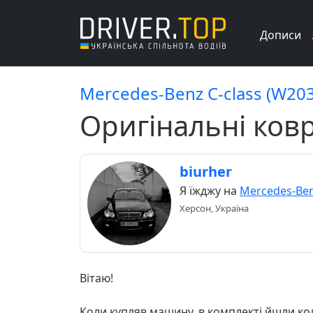
Дописи
Mercedes-Benz C-class (W203)
Оригінальні ковр
biurher
Я їжджу на
Mercedes-Ben
Херсон, Україна
Вітаю!
Коли купляв машину, в комплекті йшли кол