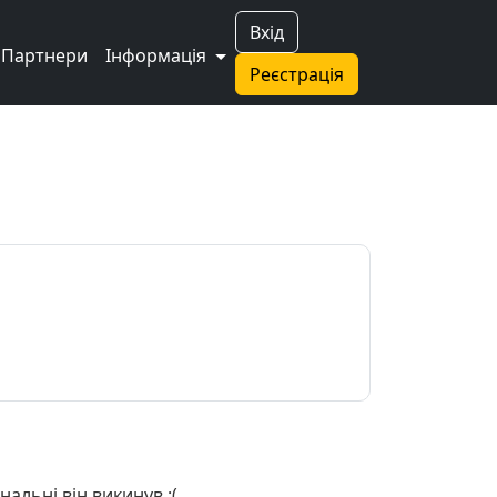
Вхід
Партнери
Інформація
Реєстрація
альні він викинув :(