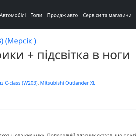
Автомобілі
Топи
Продаж авто
Сервіси та магазини
 (Мерсік )
ики + підсвітка в ноги
z C-class (W203)
,
Mitsubishi Outlander XL
хозні ева килимки. Попередній власник сказав, що оригін