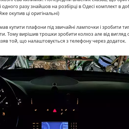
і одного разу знайшов на розбірці в Одесі комплект в до
йже окупив ці оригінальні)
думав купити плафони під звичайні лампочки і зробити ти
ти. Тому вирішив трошки зробити колхоз але від вигляд о
 взяв той, що налаштовується з телефону через додаток.