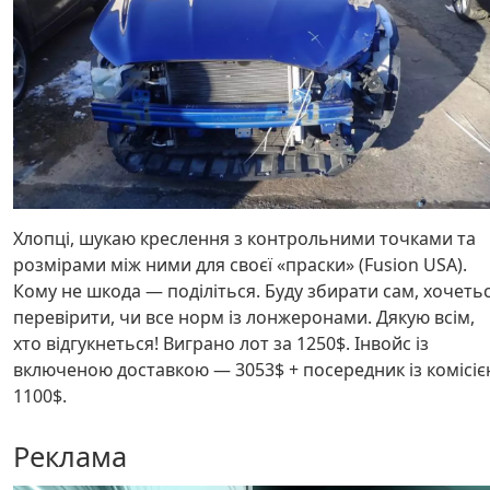
Хлопці, шукаю креслення з контрольними точками та
розмірами між ними для своєї «праски» (Fusion USA).
Кому не шкода — поділіться. Буду збирати сам, хочеть
перевірити, чи все норм із лонжеронами. Дякую всім,
хто відгукнеться! Виграно лот за 1250$. Інвойс із
включеною доставкою — 3053$ + посередник із комісі
1100$.
Реклама