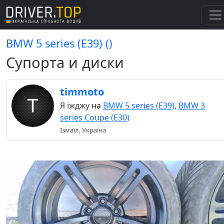
BMW 5 series (E39) ()
Супорта и диски
timmoto
Я їжджу на
BMW 5 series (E39)
,
BMW 3
series Coupe (E30)
Ізмаїл, Україна