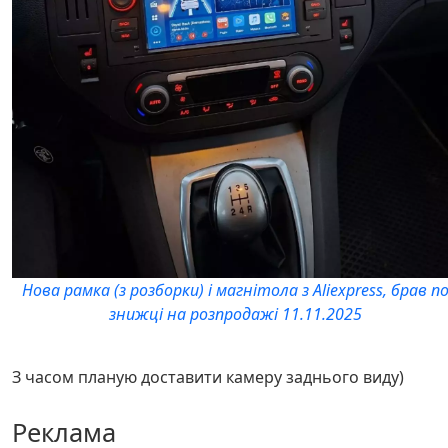
Нова рамка (з розборки) і магнітола з Aliexpress, брав п
знижці на розпродажі 11.11.2025
З часом планую доставити камеру заднього виду)
Реклама