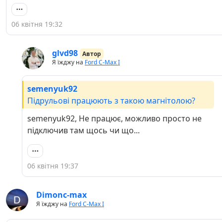
06 квітня 19:32
glvd98
Автор
Я їжджу на
Ford C-Max I
semenyuk92
Підрульові працюють з такою магнітолою?
semenyuk92, Не працює, можливо просто не
підключив там щось чи що...
06 квітня 19:37
Dimonc-max
Я їжджу на
Ford C-Max I