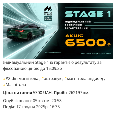
Індивідуальний Stage 1 із гарантією результату за
фіксованою ціною до 15.09.26
#
#2-din магнітола
,
#
автозвук
,
#
магнітола андроїд
,
#
Магнітола
Ціна питання
5300 UAH,
Пробіг
262197 км.
Опубліковано:
05 квітня 20:58
Подія:
17 грудня 2025р. 16:35