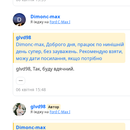
Dimonc-max
Я їжджу на
Ford C-Max I
glvd98
Dimonc-max, Доброго дня, працює по нинішній
день супер, без зауважень. Рекомендую взяти,
можу дати посилання, якщо потрібно
glvd98, Так, буду вдячний.
06 квітня 15:48
glvd98
Автор
Я їжджу на
Ford C-Max I
Dimonc-max