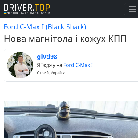
Ford C-Max I (Black Shark)
Нова магнітола і кожух КПП
glvd98
Я їжджу на
Ford C-Max I
Стрий, Україна