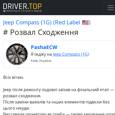
Jeep Compass (1G) (Red Label 🇺🇲)
# Розвал Сходження
PashaECW
Я їжджу на
Jeep Compass (1G)
Київ, Україна
Всіх вітаю.
Jeep після ремонту ходової заїхав на фінальний етап —
розвал-сходження.
Після заміни важелів та інших елементів підвіски без
цього нікуди.
Виставили геометрію як треба — тепер керування чітке