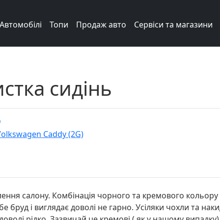
Автомобілі
Топи
Продаж авто
Сервіси та магазини
стка сидінь
p
Volkswagen Caddy (2G)
ення салону. Комбінація чорного та кремового кольору 
ебе бруд і виглядає доволі не гарно. Усіляки чохли та на
оволі рідко. Зазвичай це кремові ( як у нашому випадку)