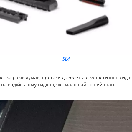
SE4
лька разів думав, що таки доведеться купляти інші сидін
на водійському сидінні, якє мало найгірший стан.