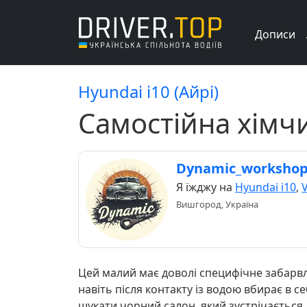
Дописи
Hyundai i10 (Айрі)
Самостійна хімчи
Dynamic_worksho
Я їжджу на
Hyundai i10
,
Вишгород, Україна
Цей малий має доволі специфічне забарвл
навіть після контакту із водою вбирає в с
шукати чорний салон, який зустрічається д