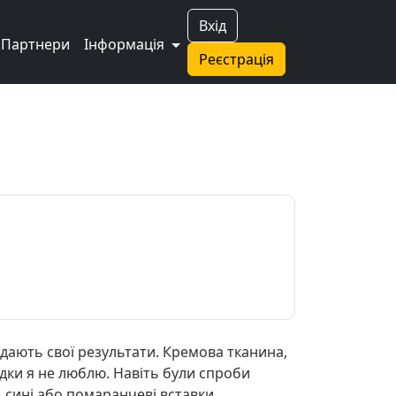
Вхід
Партнери
Інформація
Реєстрація
дають свої результати. Кремова тканина,
кидки я не люблю. Навіть були спроби
, сині або помаранчеві вставки.