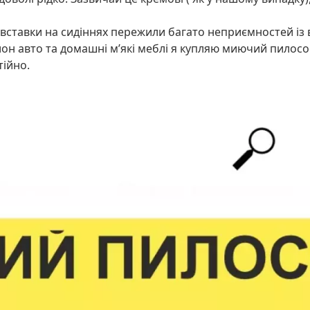
ітлі вставки на сидіннях пережили багато неприємностей і
он авто та домашні мʼякі меблі я купляю миючий пилосос 
тійно.