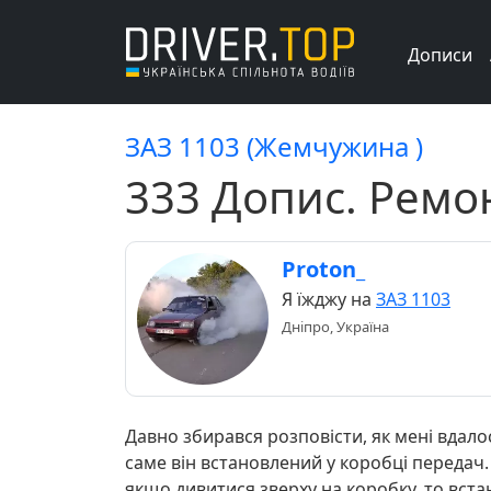
Дописи
ЗАЗ 1103 (Жемчужина )
333 Допис. Ремо
Proton_
Я їжджу на
ЗАЗ 1103
Дніпро, Україна
Давно збирався розповісти, як мені вдало
саме він встановлений у коробці передач.
якщо дивитися зверху на коробку, то вст