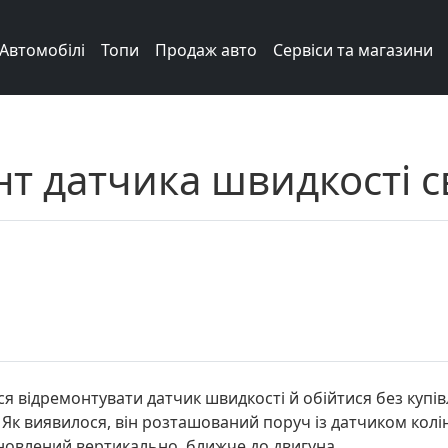
Автомобілі
Топи
Продаж авто
Сервіси та магазини
нт датчика швидкості 
ся відремонтувати датчик швидкості й обійтися без купів
 Як виявилося, він розташований поруч із датчиком колі
ановлений вертикально, ближче до двигуна.