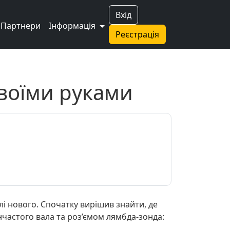
Вхід
Партнери
Інформація
Реєстрація
своїми руками
лі нового. Спочатку вирішив знайти, де
нчастого вала та роз’ємом лямбда-зонда: