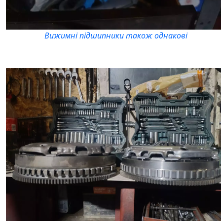
Вижимні підшипники також однакові