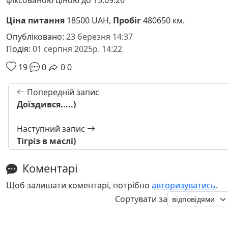
Ціна питання
18500 UAH,
Пробіг
480650 км.
Опубліковано:
23 березня 14:37
Подія:
01 серпня 2025р. 14:22
19
0
0
0
Попередній запис
Доїздився.....)
Наступний запис
Тігріз в маслі)
Коментарі
Щоб залишати коментарі, потрібно
авторизуватись
.
Сортувати за