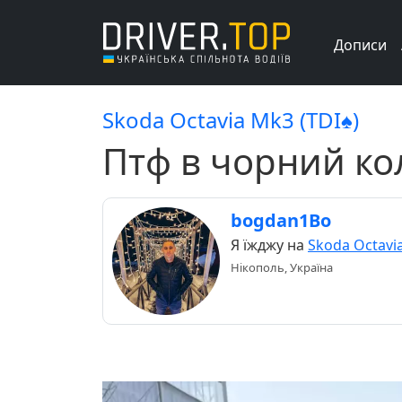
Дописи
Skoda Octavia Mk3 (TDI♠️)
Птф в чорний ко
bogdan1Bo
Я їжджу на
Skoda Octavi
Нікополь, Україна