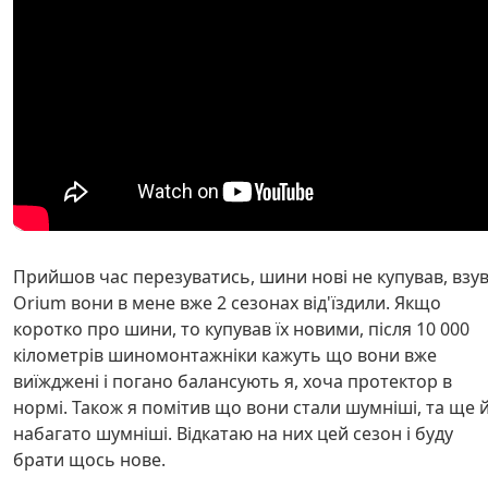
Прийшов час перезуватись, шини нові не купував, взу
Orium вони в мене вже 2 сезонах від'їздили. Якщо
коротко про шини, то купував їх новими, після 10 000
кілометрів шиномонтажніки кажуть що вони вже
виїжджені і погано балансують я, хоча протектор в
нормі. Також я помітив що вони стали шумніші, та ще 
набагато шумніші. Відкатаю на них цей сезон і буду
брати щось нове.