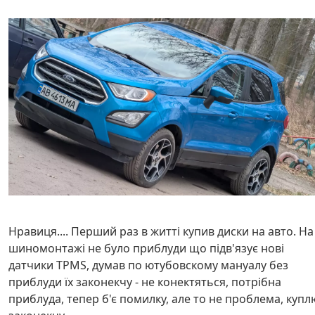
Нравиця.... Перший раз в житті купив диски на авто. На
шиномонтажі не було приблуди що підв'язує нові
датчики TPMS, думав по ютубовскому мануалу без
приблуди їх законекчу - не конектяться, потрібна
приблуда, тепер б'є помилку, але то не проблема, купл