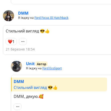
DMM
Я їжджу на
Ford Focus III Hatchback
Стильний вигляд 😎👍
1
21 березня 18:54
Unit
Автор
Я їжджу на
Ford EcoSport
DMM
Стильний вигляд 😎👍
DMM, дякую.🥰