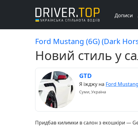
Дописи
Ford Mustang (6G) (Dark Hor
Новий стиль у с
GTD
Я їжджу на
Ford Mustang
Суми, Україна
Придбав килимки в салон з екошкіри — Geom