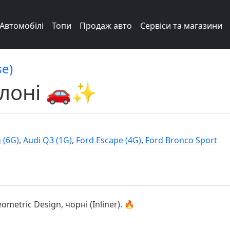
Автомобілі
Топи
Продаж авто
Сервіси та магазини
se)
алоні 🚗✨
 (6G)
,
Audi Q3 (1G)
,
Ford Escape (4G)
,
Ford Bronco Sport
etric Design, чорні (Inliner). 🔥