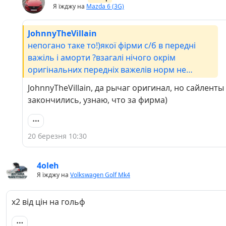
Я їжджу на
Mazda 6 (3G)
JohnnyTheVillain
непогано таке то!)якої фірми с/б в передні
важіль і аморти ?взагалі нічого окрім
оригінальних передніх важелів норм не
ходить. а найкраще ставити від сх5 кф, там ті с/
JohnnyTheVillain, да рычаг оригинал, но сайленты
б подвійні, усилені і маслонаповнені.раз
закончились, узнаю, что за фирма)
поставив і забув https://driver.top/exp/569319/
20 березня 10:30
4oleh
Я їжджу на
Volkswagen Golf Mk4
x2 від цін на гольф