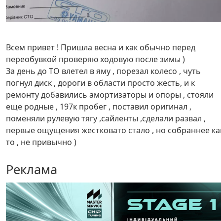
Всем привет ! Пришла весна и как обычно перед
переобувкой проверяю ходовую после зимы )
За день до ТО влетел в яму , порезал колесо , чуть
погнул диск , дороги в области просто жесть, и к
ремонту добавились амортизаторы и опоры , стояли
еще родные , 197к пробег , поставил оригинал ,
поменяли рулевую тягу ,сайленты ,сделали развал ,
первые ощущения жестковато стало , но собраннее ка
то , не привычно )
Реклама