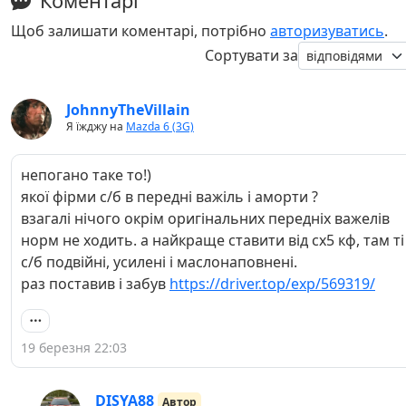
Коментарі
Щоб залишати коментарі, потрібно
авторизуватись
.
Сортувати за
JohnnyTheVillain
Я їжджу на
Mazda 6 (3G)
непогано таке то!)
якої фірми с/б в передні важіль і аморти ?
взагалі нічого окрім оригінальних передніх важелів
норм не ходить. а найкраще ставити від сх5 кф, там ті
с/б подвійні, усилені і маслонаповнені.
раз поставив і забув
https://driver.top/exp/569319/
19 березня 22:03
DISYA88
Автор