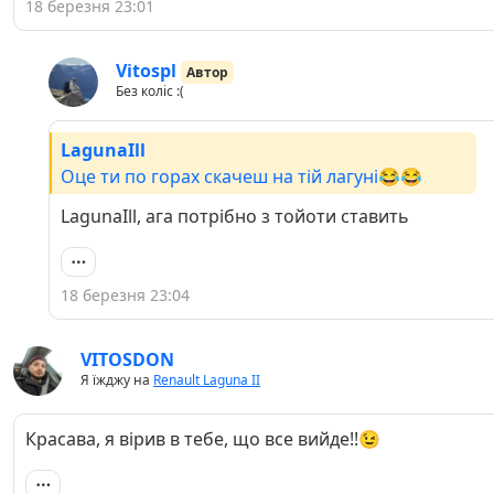
18 березня 23:01
Vitospl
Автор
Без коліс :(
LagunaIll
Оце ти по горах скачеш на тій лагуні😂😂
LagunaIll, ага потрібно з тойоти ставить
18 березня 23:04
VITOSDON
Я їжджу на
Renault Laguna II
Красава, я вірив в тебе, що все вийде!!😉