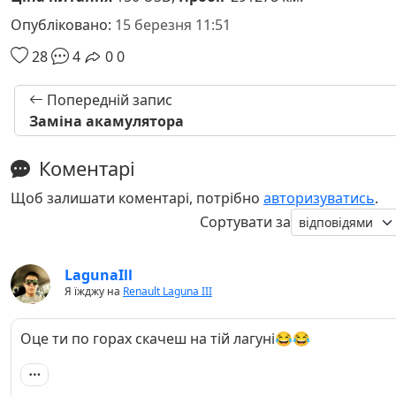
Опубліковано:
15 березня 11:51
28
4
0
0
Попередній запис
Заміна акамулятора
Коментарі
Щоб залишати коментарі, потрібно
авторизуватись
.
Сортувати за
LagunaIll
Я їжджу на
Renault Laguna III
Оце ти по горах скачеш на тій лагуні😂😂