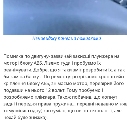
Ненавиджу панель з помилками
Помилка по двигуну- зазвичай закисші плунжера на
моторі блоку ABS. Ліземо туди і пробуємо їх
реанімувати. Добре, що я таки зміг розробити їх, а так
би заміна блоку …По ремонту: розрізаємо кронштейн
кріплення блоку ABS, знімаємо мотор, перевірив його
подавши на нього 12 вольт. Тому пробуємо і
розробляємо плінжера. Також побачив, що лопнуті
задні і передня права пружина… передні недавно міняв
тому міняю одну( зрозуміло, що не по технології, але
нехай буде знижка).