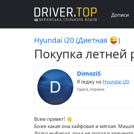
Дописи
Hyundai i20 (Диетная 😜)
Покупка летней 
DimoziS
Я їжджу на
Hyundai i20
Одеса, Україна
Всем привет! 👋
Боже какая она кайфовая и мягкая. Мишл
Долго выбирал, пока не попал в эпицент