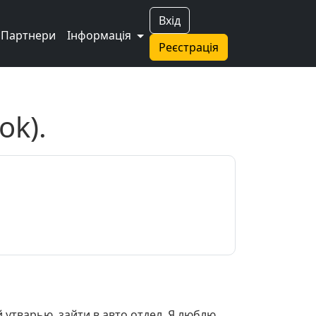
Вхід
Партнери
Інформація
Реєстрація
ok).
утварью, зайти в авто отдел. Я люблю