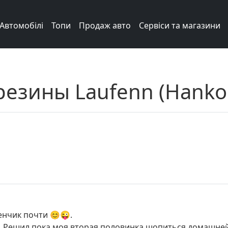
Автомобілі
Топи
Продаж авто
Сервіси та магазини
резины Laufenn (Hanko
енчик почти 😊😜.
р. Решил пока моя вторая половинка шопиться домашней 