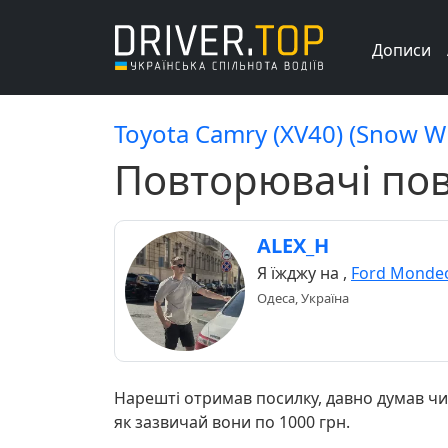
Дописи
Toyota Camry (XV40) (Snow Wh
Повторювачі пов
ALEX_H
Я їжджу на
,
Ford Mondeo
Одеса, Україна
Нарешті отримав посилку, давно думав чи 
як зазвичай вони по 1000 грн.