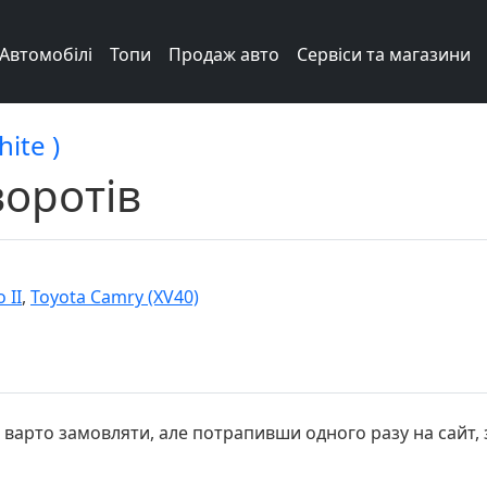
Автомобілі
Топи
Продаж авто
Сервіси та магазини
ite )
оротів
 II
,
Toyota Camry (XV40)
варто замовляти, але потрапивши одного разу на сайт, з