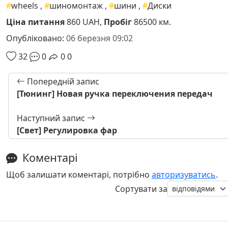
#
wheels
,
#
шиномонтаж
,
#
шини
,
#
Диски
Ціна питання
860 UAH,
Пробіг
86500 км.
Опубліковано:
06 березня 09:02
32
0
0
0
Попередній запис
[Тюнинг] Новая ручка переключения передач
Наступний запис
[Свет] Регулировка фар
Коментарі
Щоб залишати коментарі, потрібно
авторизуватись
.
Сортувати за