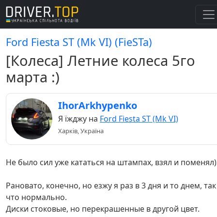
Ford Fiesta ST (Mk VI) (FieSTa)
[Колеса] Летние колеса 5го
марта :)
IhorArkhypenko
Я їжджу на
Ford Fiesta ST (Mk VI)
Харків, Україна
Не было сил уже кататься на штампах, взял и поменял)
Рановато, конечно, но езжу я раз в 3 дня и то днем, так
что нормально.
Диски стоковые, но перекрашенные в другой цвет.