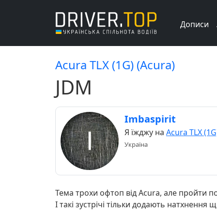
Дописи
Acura TLX (1G) (Acura)
JDM
Imbaspirit
Я їжджу на
Acura TLX (1G
Україна
Тема трохи офтоп від Acura, але пройти п
І такі зустрічі тільки додають натхнення 