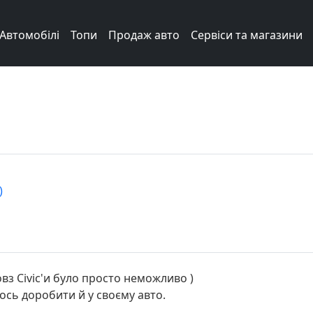
Автомобілі
Топи
Продаж авто
Сервіси та магазини
)
овз Civic'и було просто неможливо )
щось доробити й у своєму авто.