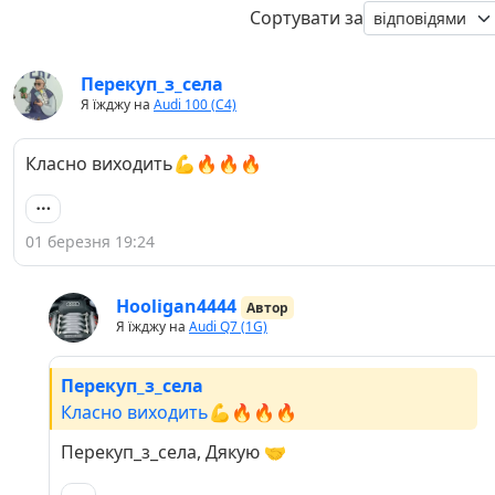
Сортувати за
Перекуп_з_села
Я їжджу на
Audi 100 (C4)
Класно виходить💪🔥🔥🔥
01 березня 19:24
Hooligan4444
Автор
Я їжджу на
Audi Q7 (1G)
Перекуп_з_села
Класно виходить💪🔥🔥🔥
Перекуп_з_села, Дякую 🤝