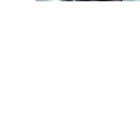
Індивідуальний Stage 1 із гарантією резул
Опубліковано:
26 лютого 16:45
13
0
0
0