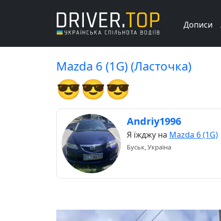
Дописи
Mazda 6 (1G) (Ласточка)
😎😎😎
Andriy1996
Я їжджу на
Mazda 6 (1G)
Буськ, Україна