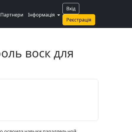
Вхід
Партнери
Інформація
Реєстрація
оль воск для
-то освоила навыки параллельной