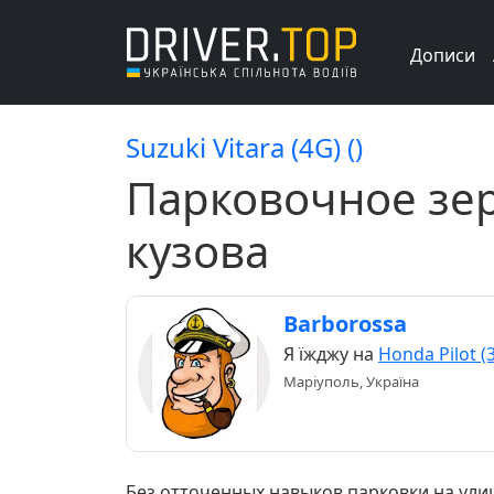
Дописи
Suzuki Vitara (4G) ()
Парковочное зер
кузова
Barborossa
Я їжджу на
Honda Pilot (
Маріуполь, Україна
Без отточенных навыков парковки на улиц