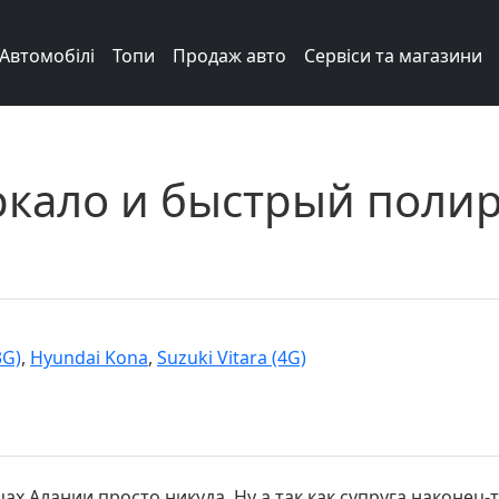
Автомобілі
Топи
Продаж авто
Сервіси та магазини
кало и быстрый полир
3G)
,
Hyundai Kona
,
Suzuki Vitara (4G)
ах Алании просто никуда. Ну а так как супруга наконец