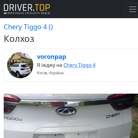
Chery Tiggo 4 ()
Колхоз
voronpap
Я їжджу на
Chery Tiggo 4
Косів, Україна