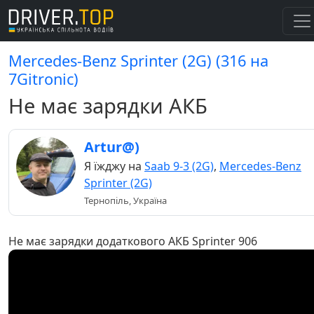
Mercedes-Benz Sprinter (2G) (316 на
7Gitronic)
Не має зарядки АКБ
Artur@)
Я їжджу на
Saab 9-3 (2G)
,
Mercedes-Benz
Sprinter (2G)
Тернопіль, Україна
Не має зарядки додаткового АКБ Sprinter 906