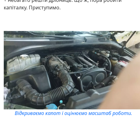
+ небагато решти дрібниць. Що ж, пора робити
капіталку. Приступимо.
Відкриваємо капот і оцінюємо масштаб роботи.