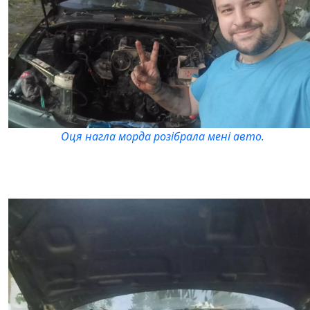
Оця нагла морда розібрала мені авто.