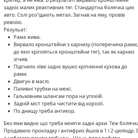
кратер, а не яма. В результаті вирвало кронштейни
задніх малих реактивних тяг. Стандартна болячка цих
авто. Солі роз'їдають метал. Загнав на яму, провів
ревізію.
Резульат:
Рама жива.
Вирвало кронштейни з карнизу (поперечина рами,
до якої кріпляться кронштейни тяг), так як карниз
згнив.
Підгнило ліве заднє вушко кріплення кузова до
рами.
Двигун в маслі.
Паливні трубки на межі.
Гальмівним шлангам пора на упокій.
Задній міст треба чистити від корозії.
По днищу треба антикор.
Без ями видно що треба міняти задні арки. Теж болячк
Продавило прокладку і антифриз йшов в 1 і 2 циліндр. І