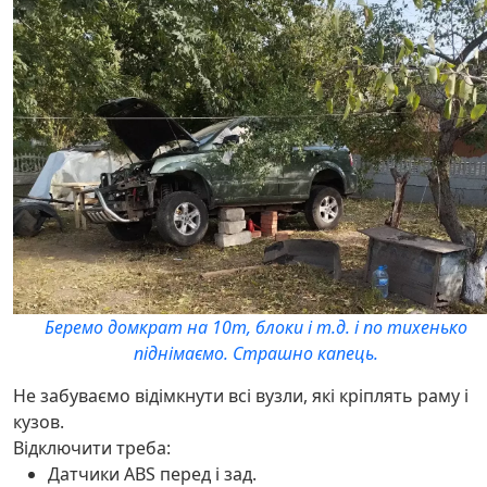
Беремо домкрат на 10т, блоки і т.д. і по тихенько
піднімаємо. Страшно капець.
Не забуваємо відімкнути всі вузли, які кріплять раму і
кузов.
Відключити треба:
Датчики ABS перед і зад.