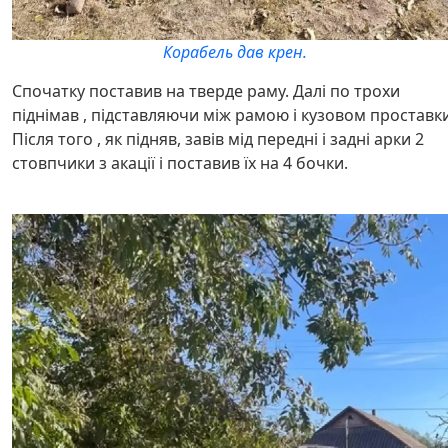
Корабель дав крен.
Спочатку поставив на тверде раму. Далі по трохи
піднімав , підставляючи між рамою і кузовом проставки
Після того , як підняв, завів мід передні і задні арки 2
стовпчики з акації і поставив їх на 4 бочки.