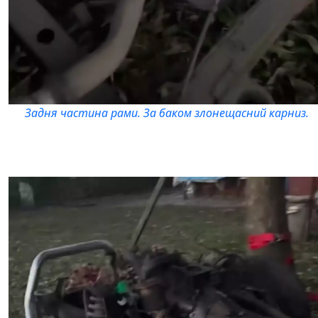
Задня частина рами. За баком злонещасний карниз.