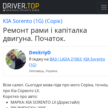
KIA Sorento (1G) (Сорік)
Ремонт рами і капіталка
двигуна. Початок.
DmitriyD
Я їжджу на
ВАЗ / LADA 21063
,
KIA Sorento
(1G)
Липовець, Україна
Всім салют. Сьогодні мова піде про мого Соріка, точні
про Кіа Соренто LX.
Коротко про авто:
МАРКА: KIA SORENTO LX (Дорестайл)