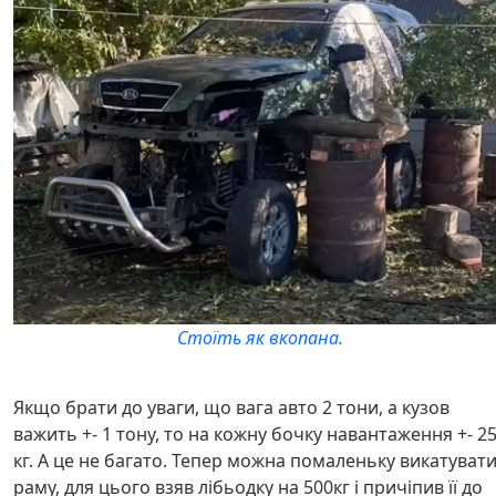
Стоїть як вкопана.
Якщо брати до уваги, що вага авто 2 тони, а кузов
важить +- 1 тону, то на кожну бочку навантаження +- 2
кг. А це не багато. Тепер можна помаленьку викатуват
раму, для цього взяв лібьодку на 500кг і причіпив її до