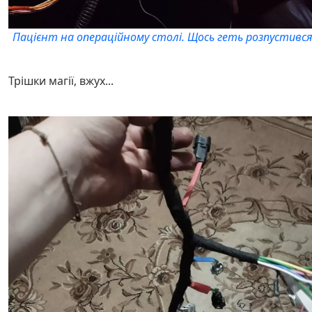
Пацієнт на операційному столі. Щось геть розпустився
Трішки магії, вжух...