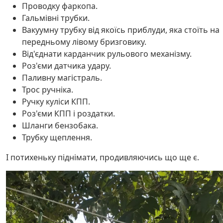
Проводку фаркопа.
Гальмівні трубки.
Вакуумну трубку від якоїсь приблуди, яка стоїть на
передньому лівому бризговику.
Від'єднати карданчик рульового механізму.
Роз'єми датчика удару.
Паливну магістраль.
Трос ручніка.
Ручку куліси КПП.
Роз'єми КПП і роздатки.
Шланги бензобака.
Трубку щеплення.
І потихеньку піднімати, продивляючись що ще є.