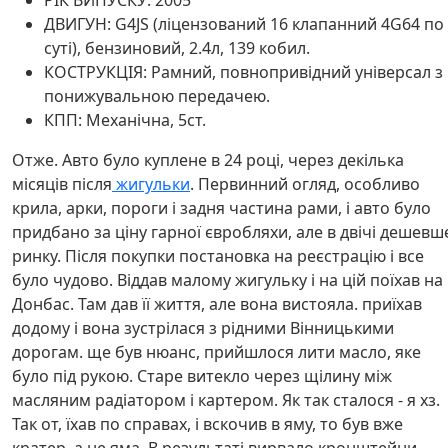
РІК ВИПУСКУ: 2005
ДВИГУН: G4JS (ліцензований 16 клапанний 4G64 по
суті), бензиновий, 2.4л, 139 кобил.
КОСТРУКЦІЯ: Рамний, повнопривідний універсал з
понижувальною передачею.
КПП: Механічна, 5ст.
Отже. Авто було куплене в 24 році, через декілька
місяців після
жигульки
. Первинний огляд, особливо
крила, арки, пороги і задня частина рами, і авто було
придбано за ціну гарної євробляхи, але в двічі дешевш
ринку. Після покупки постановка на реєстрацію і все
було чудово. Віддав малому жигульку і на цій поїхав на
Донбас. Там дав її життя, але вона вистояла. приїхав
додому і вона зустрілася з рідними Вінницькими
дорогам. ще був нюанс, прийшлося лити масло, яке
було під рукою. Старе витекло через щілину між
масляним радіатором і картером. Як так сталося - я хз.
Так от, їхав по справах, і вскочив в яму, то був вже