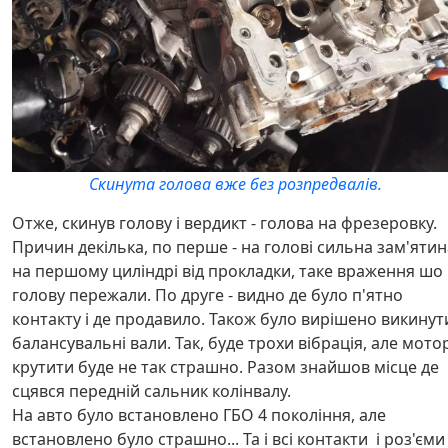
Скинута голова вже без розпредвалів.
Отже, скинув голову і вердикт - голова на фрезеровку.
Причин декілька, по перше - на голові сильна зам'ятин
на першому циліндрі від прокладки, таке враження шо
голову пережали. По друге - видно де було п'ятно
контакту і де продавило. Також було вирішено викинут
балансувальні вали. Так, буде трохи вібрація, але мото
крутити буде не так страшно. Разом знайшов місце де
сцявся передній сальник колінвалу.
На авто було встановлено ГБО 4 покоління, але
встановлено було страшно... Та і всі контакти і роз'єми