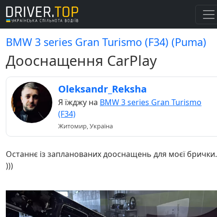
BMW 3 series Gran Turismo (F34) (Puma)
Дооснащення CarPlay
Oleksandr_Reksha
Я їжджу на
BMW 3 series Gran Turismo
(F34)
Житомир, Україна
Останнє із запланованих дооснащень для моєї брички.
)))