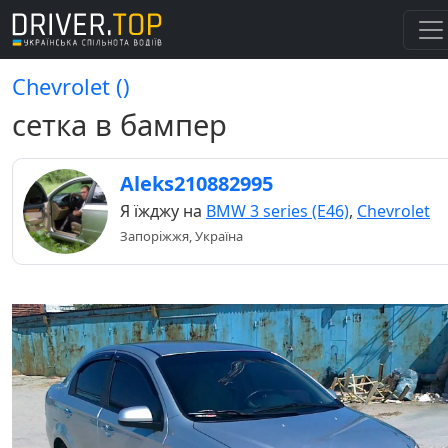
Chevrolet ()
сетка в бампер
Aleks210882995
Я їжджу на
BMW 3 series (E46)
,
Chevrolet
Запоріжжя, Україна