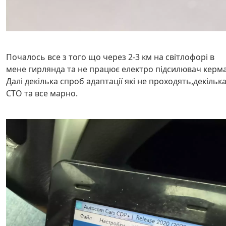
Почалось все з того що через 2-3 км на світлофорі в
мене гирлянда та не працює електро підсилювач керм
Далі декілька спроб адаптації які не проходять,декільк
СТО та все марно.