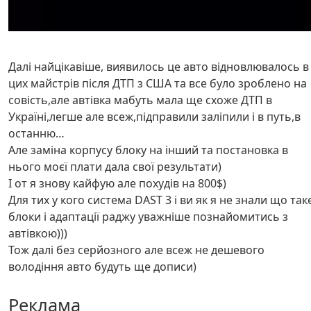
Далі найцікавіше, виявилось це авто відновлювалось в
цих майстрів після ДТП з США та все було зроблено на
совість,але автівка мабуть мала ще схоже ДТП в
Україні,легше але всеж,підправили заліпили і в путь,в
останню…
Але заміна корпусу блоку на інший та постановка в
нього моєї плати дала свої результати)
І от я знову кайфую але похудів на 800$)
Для тих у кого система DAST 3 і ви як я не знали що так
блоки і адаптації раджу уважніше познайомитись з
автівкою)))
Тож далі без серйозного але всеж не дешевого
володіння авто будуть ще дописи)
Реклама