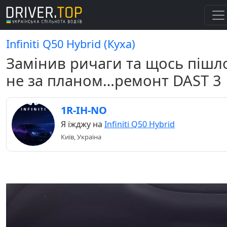
Infiniti Q50 Hybrid (Куха)
Замінив ричаги та щось пішл
не за планом…ремонт DAST 3
1R-IH-NO
Я їжджу на
Infiniti Q50 Hybrid
Київ, Україна