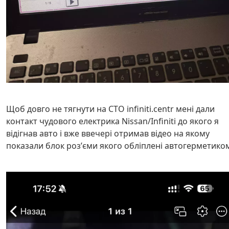
Щоб довго не тягнути на СТО infiniti.centr мені дали
контакт чудового електрика Nissan/Infiniti до якого я
відігнав авто і вже ввечері отримав відео на якому
показали блок розʼєми якого обліплені автогерметико