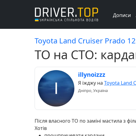
Дописи
Toyota Land Cruiser Prado 120
ТО на СТО: карда
illynoizzz
Я їжджу на
Toyota Land C
Дніпро, Україна
Після власного ТО по заміні мастила з філ
Хотів
прошприцевати кардани,