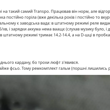
 на такий самий Transpo. Працював він норм, але відгор
ка постійно горіла (вже декілька років і постійно то вкур
альному є заводська вада: в штатному режимі реле видає 
б/хв, і зарядки аккума нема ваащє (слухав музику було, і 
по в штатному режимі тримає 14.2-14.4, а на D-шці в проб
днього кардану, бо трохи люфт з'явився.
майже фсьо. Тому ремкомплект гальм (поршні лишились рі