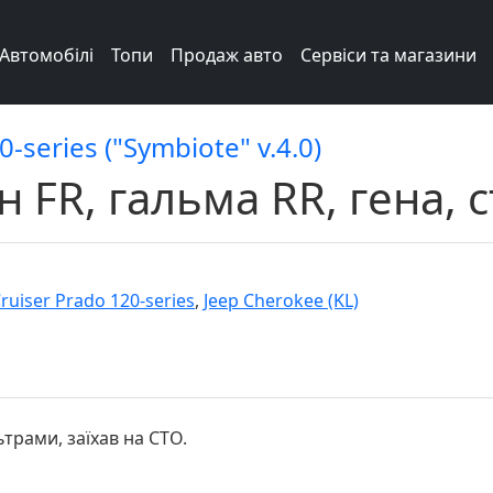
Автомобілі
Топи
Продаж авто
Сервіси та магазини
-series ("Symbiote" v.4.0)
н FR, гальма RR, гена, 
ruiser Prado 120-series
,
Jeep Cherokee (KL)
ьтрами, заїхав на СТО.