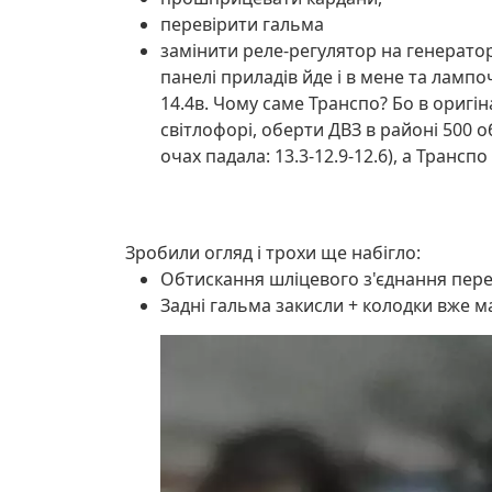
перевірити гальма
замінити реле-регулятор на генераторі
панелі приладів йде і в мене та лампоч
14.4в. Чому саме Транспо? Бо в оригін
світлофорі, оберти ДВЗ в районі 500 о
очах падала: 13.3-12.9-12.6), а Транс
Зробили огляд і трохи ще набігло:
Обтискання шліцевого з'єднання пере
Задні гальма закисли + колодки вже 