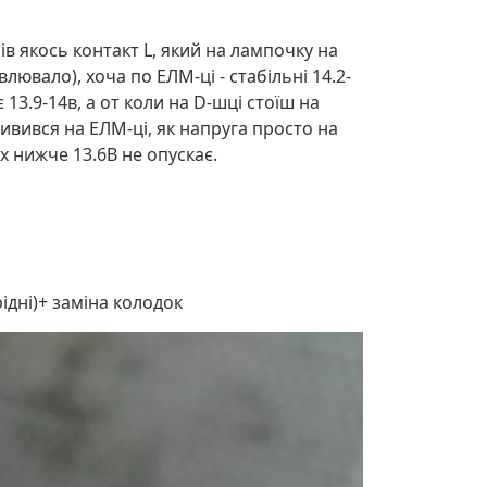
ів якось контакт L, який на лампочку на
влювало), хоча по ЕЛМ-ці - стабільні 14.2-
13.9-14в, а от коли на D-шці стоїш на
дивився на ЕЛМ-ці, як напруга просто на
ках нижче 13.6В не опускає.
дні)+ заміна колодок