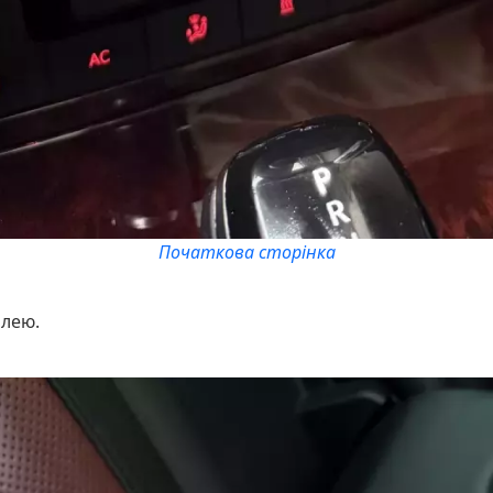
Початкова сторінка
плею.