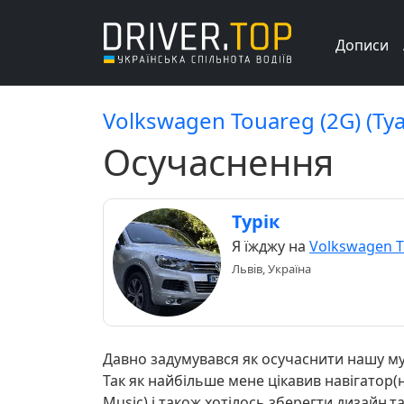
Дописи
Volkswagen Touareg (2G) (Т
Осучаснення
Турік
Я їжджу на
Volkswagen T
Львів, Україна
Давно задумувався як осучаснити нашу му
Так як найбільше мене цікавив навігатор
Music) і також хотілось зберегти дизайн,та