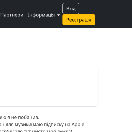
Вхід
Партнери
Інформація
Реєстрація
ею я не побачив.
ач для музики(маю підписку на Apple
ерєр(ну але тут чисто моя думка)