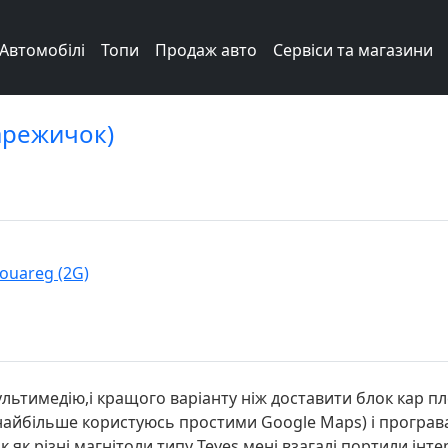
Автомобілі
Топи
Продаж авто
Сервіси та магазини
уарежичок)
ouareg (2G)
льтимедію,і кращого варіанту ніж доставити блок кар пл
(найбільше користуюсь простими Google Maps) і програв
к як різні магнітоли типу Teyes мені взагалі портили інт