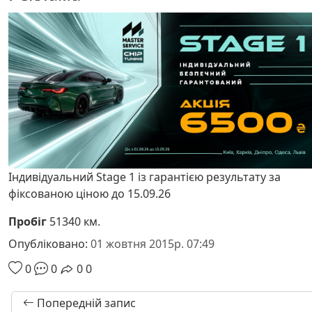
Індивідуальний Stage 1 із гарантією результату за
фіксованою ціною до 15.09.26
Пробіг
51340 км.
Опубліковано:
01 жовтня 2015р. 07:49
0
0
0
0
Попередній запис