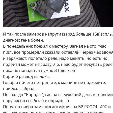
И так после замеров напруги (заряд больше 15в)всплы
диагноз: гена болен.
В понедельник поехал к мастеру. Загнал на сто "Час
пик", все промеряли сказали оставляй, через час звон
и заряжают: полетело реле, надо менять, но есть но,
подойти может не сразу 0_о, надо будет покупать реле
пока не попадется нужное! Пля, как?!
Короче развод на лоха.
Говорю ничего не троньте, к машине не подходите,
приехал забрал.
Погнал до "Бороды", где на следующий день в течении
пару часов все было в порядке. :)
Попутно вчера заменил антифриз на BP PCOOL -40С и
крышку расширительного, клапан решил в прятки