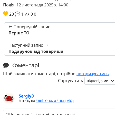
Подія:
12 листопада 2025р. 14:00
20
1
0
0
Попередній запис
Перше ТО
Наступний запис
Подарунок від товариша
Коментарі
Щоб залишати коментарі, потрібно
авторизуватись
.
Сортувати за
SergiyD
Я їжджу на
Skoda Octavia Scout (Mk2)
"Ще не тече" - і нехай не тече далі.