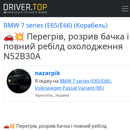
BMW 7 series (E65/E66) (Корабель)
🚗💥 Перегрів, розрив бачка і
повний ребілд охолодження
N52B30A
nazarpik
Я їжджу на
BMW 7 series (E65/E66)
,
Volkswagen Passat Variant (B5)
Тернопіль, Україна
🚗💥 Перегрів, розрив бачка і повний ребілд