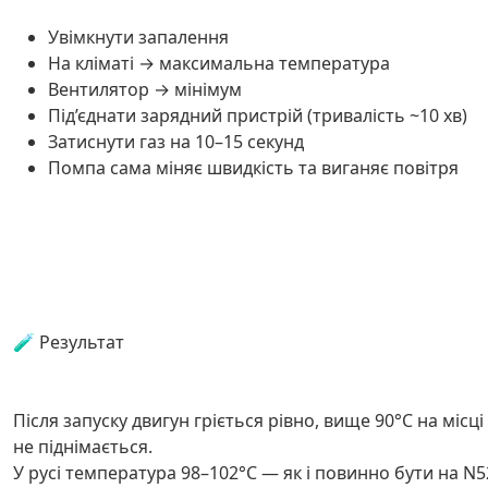
Увімкнути запалення
На кліматі → максимальна температура
Вентилятор → мінімум
Під’єднати зарядний пристрій (тривалість ~10 хв)
Затиснути газ на 10–15 секунд
Помпа сама міняє швидкість та виганяє повітря
🧪 Результат
Після запуску двигун гріється рівно, вище 90°C на місці
не піднімається.
У русі температура 98–102°C — як і повинно бути на N5