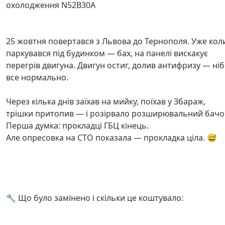
охолодження N52B30A
25 жовтня повертався з Львова до Тернополя. Уже кол
паркувався під будинком — бах, на панелі вискакує
перегрів двигуна. Двигун остиг, долив антифризу — ні
все нормально.
Через кілька днів заїхав на мийку, поїхав у Збараж,
трішки притопив — і розірвало розширювальний бачо
Перша думка: прокладці ГБЦ кінець.
Але опресовка на СТО показала — прокладка ціла. 😅
🔧 Що було замінено і скільки це коштувало: