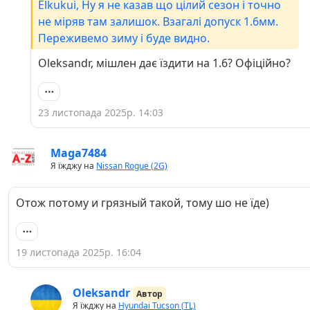
Elkukui, Ну я не казав що цілий сезон і точно
не міряв там залишок. Взагалі допуск 1.6мм.
Переживемо зиму і буде видно.
Oleksandr, мішлен дає їздити на 1.6? Офіційно?
23 листопада 2025р. 14:03
Maga7484
Я їжджу на
Nissan Rogue (2G)
Отож потому и грязный такой, тому шо не їде)
19 листопада 2025р. 16:04
Oleksandr
Автор
Я їжджу на
Hyundai Tucson (TL)