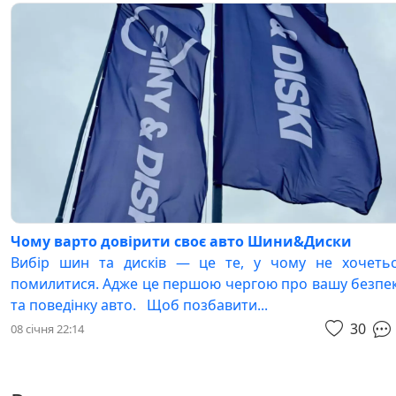
Чому варто довірити своє авто Шини&Диски
Вибір шин та дисків — це те, у чому не хочеть
помилитися. Адже це першою чергою про вашу безпе
та поведінку авто. Щоб позбавити...
30
08 січня 22:14