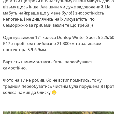
До мітки ще трохи є. В наступному сезоні мабуть добʼю 
візьму щось інше. Але шинами дуже задоволений. Це
мабуть найкраще що у мене було! І зносостійкість
непогана. І не дивлячись на їх лисуватість, по
бездоріжжю за грибами везли те що треба ))
Одягнув зимові 17" колеса Dunlop Winter Sport 5 225/6
R17 з пробігом приблизно 21.300км та залишком
протектора 5.9-6.9мм.
Вартість шиномонтажа - 0грн, переобувався
самостійно.
Фото на 17 не робив, бо не встиг помитись, тому
традиція переобуватись чистим була порушена )) Про
колеса намив до блиску 😁