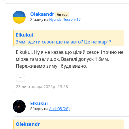
Oleksandr
Автор
Я їжджу на
Hyundai Tucson (TL)
Elkukui
3мм їздити сезон ще на авто? Це не жарт?
Elkukui, Ну я не казав що цілий сезон і точно не
міряв там залишок. Взагалі допуск 1.6мм.
Переживемо зиму і буде видно.
23 листопада 2025р. 13:58
Elkukui
Я їжджу на
Audi Q5 (2G)
Oleksandr