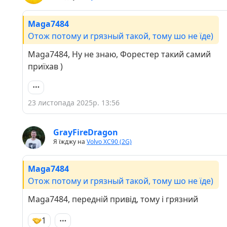
Maga7484
Отож потому и грязный такой, тому шо не їде)
Maga7484, Ну не знаю, Форестер такий самий
приїхав )
23 листопада 2025р. 13:56
GrayFireDragon
Я їжджу на
Volvo XC90 (2G)
Maga7484
Отож потому и грязный такой, тому шо не їде)
Maga7484, передній привід, тому і грязний
1