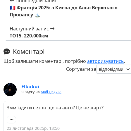
Попередній запис
🇫🇷 Франція 2025: з Києва до Альп Верхнього
Провансу 🏔️
Наступний запис
ТО15. 220.000км
Коментарі
Щоб залишати коментарі, потрібно
авторизуватись
.
Сортувати за
Elkukui
Я їжджу на
Audi Q5 (2G)
3мм їздити сезон ще на авто? Це не жарт?
23 листопада 2025р. 13:50