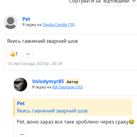
Сортувати за
Pet
Я їжджу на
Toyota Corolla (70)
Якись гавняний зварний шов
1
14 листопада 2025р. 20:39
Volodymyr85
Автор
Я їжджу на
KIA Sportage (5G)
Pet
Якись гавняний зварний шов
Pet, воно зараз все таке зроблено через сраку😂