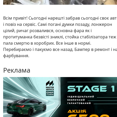
Всім привіт! Сьогодні нарешті забрав сьогодні своє ав
і повіз на сервіс. Самі погані думки позаду, лонжерон
цілий, ричаг розвалився, основна фара як і
протитуманка безвісті зниклі, стойка стабілізатора теж
пала смертю в хоробрих. Все інше в нормі.
Перебираємо і пакуємо все назад. Бампер в ремонт і н
фарбування.
Реклама