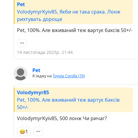
Pet
VolodymyrKyiv85, Якби не така срака. Лонж
рихтувать дороще
Pet, 100%. Але вживаний теж вартує баксів 50+/-
14 листопада 2025р. 21:44
Pet
Я їжджу на
Toyota Corolla (70)
Volodymyr85
Pet, 100%. Але вживаний теж вартує баксів
50+/-
VolodymyrKyiv85, 500 лонж Чи ричаг?
1