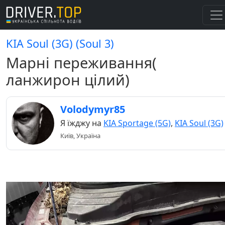
KIA Soul (3G) (Soul 3)
Марні переживання(
ланжирон цілий)
Volodymyr85
Я їжджу на
KIA Sportage (5G)
,
KIA Soul (3G)
Київ, Україна