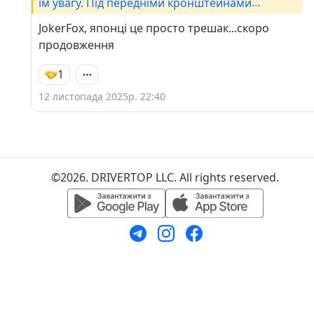
їм увагу. Під передніми кронштейнами
продольних тяг теж підгнило ,зліва зробив рік
JokerFox, японці це просто трешак...скоро
тому ,до правої сторони все руки не
продовження
доходять,хоча кронштейн з шматком
лонжерону у гаражі вже рік лежить :) .
1
12 листопада 2025р. 22:40
©2026. DRIVERTOP LLC. All rights reserved.