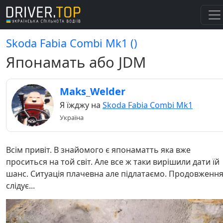
Skoda Fabia Combi Mk1 ()
Японамать або JDM
Maks_Welder
Я їжджу на
Skoda Fabia Combi Mk1
Україна
Всім привіт. В знайомого є японаматть яка вже
проситься на той світ. Але все ж таки вирішили дати їй
шанс. Ситуація плачевна але підлатаємо. Продовженн
слідує...