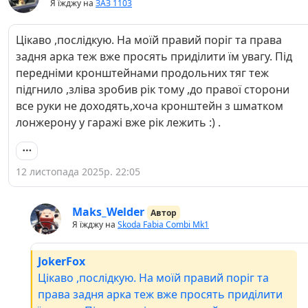
Я їжджу на
ЗАЗ 1103
Цікаво ,послідкую. На моїй правий поріг та права
задня арка теж вже просять приділити їм увагу. Під
передніми кронштейнами продольних тяг теж
підгнило ,зліва зробив рік тому ,до правої сторони
все руки не доходять,хоча кронштейн з шматком
лонжерону у гаражі вже рік лежить :) .
12 листопада 2025р. 22:05
Maks_Welder
Автор
Я їжджу на
Skoda Fabia Combi Mk1
JokerFox
Цікаво ,послідкую. На моїй правий поріг та
права задня арка теж вже просять приділити