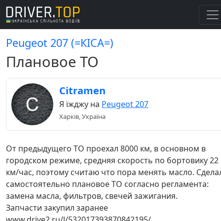
Peugeot 207 (=КІСА=)
Плановое ТО
Citramen
Я їжджу на
Peugeot 207
Харків, Україна
От предыдущего ТО проехал 8000 км, в основном в
городском режиме, средняя скорость по бортовику 22
км/час, поэтому считаю что пора менять масло. Сдела
самостоятельно плановое ТО согласно регламента:
замена масла, фильтров, свечей зажигания.
Запчасти закупил заранее
www.drive2.ru/l/532017393870842195/