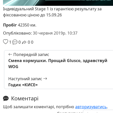
Індивідуальний Stage 1 із гарантією результату за
фіксованою ціною до 15.09.26
Пробіг
42350 км.
Опубліковано:
30 червня 2019р. 10:37
1
0
0
0
Попередній запис
Смена кормушки. Прощай Glusco, здравствуй
WOG
Наступний запис
Годик =КИСЕ=
Коментарі
Щоб залишати коментарі, потрібно
авторизуватись
.