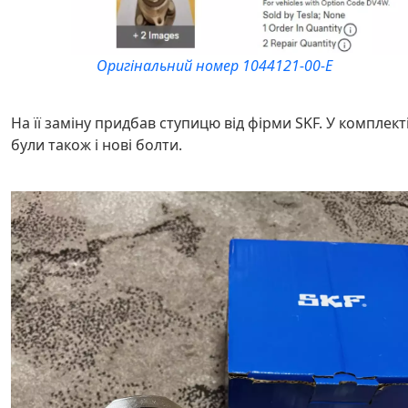
Оригінальний номер 1044121-00-Е
На її заміну придбав ступицю від фірми SKF. У комплект
були також і нові болти.