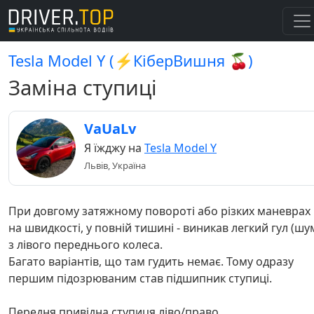
Tesla Model Y (⚡️КіберВишня 🍒)
Заміна ступиці
VaUaLv
Я їжджу на
Tesla Model Y
Львів, Україна
При довгому затяжному повороті або різких маневрах
на швидкості, у повній тишині - виникав легкий гул (шу
з лівого переднього колеса.
Багато варіантів, що там гудить немає. Тому одразу
першим підозрюваним став підшипник ступиці.
Передня привідна ступиця ліво/право.