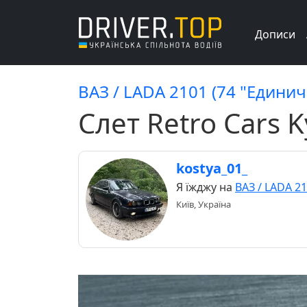
Дописи
ВАЗ / LADA 2101 (74 "Единич
Слет Retro Cars K
kostya_01_
Я їжджу на
ВАЗ / LADA 2
Київ, Україна