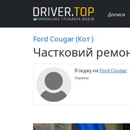
Дописи
Ford Cougar (Кот )
Частковий ремон
Я їжджу на
Ford Cougar
Україна